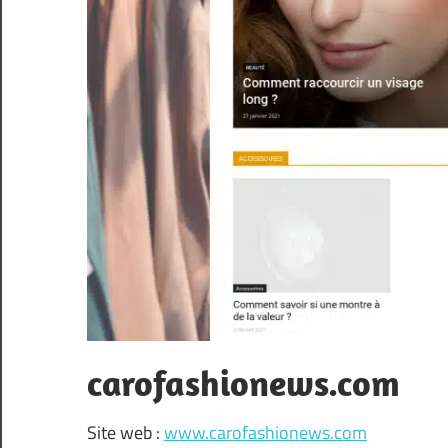
carofashionews.com
Site web :
www.carofashionews.com