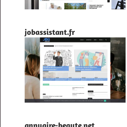
jobassistant.fr
annuaire-beaute.net