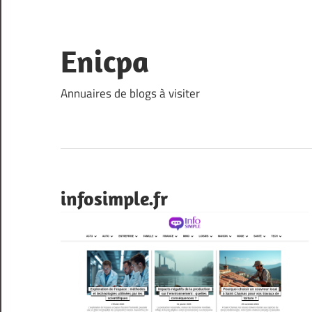
Skip
to
content
Enicpa
Annuaires de blogs à visiter
infosimple.fr