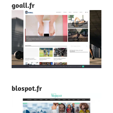
goall.fr
blospot.fr