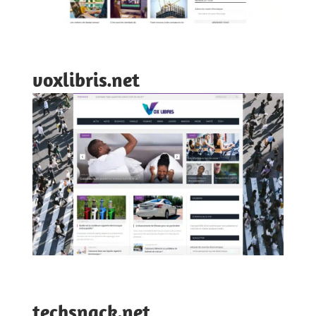
voxlibris.net
techsnack.net