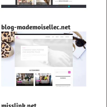
blog-mademoisellec.net
misslink.net